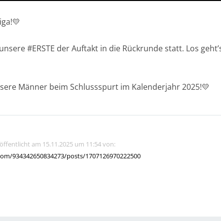
iga!💛
nsere #ERSTE der Auftakt in die Rückrunde statt. Los geht
sere Männer beim Schlussspurt im Kalenderjahr 2025!💛
röffentlicht am 15.11.2025 um 11:54 von:
com/934342650834273/posts/1707126970222500