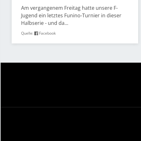
Am vergangenem Freitag hatte unsere F-
Jugend ein letztes Funino-Turnier in dieser
Halbserie - und da...
Quelle:
Facebook