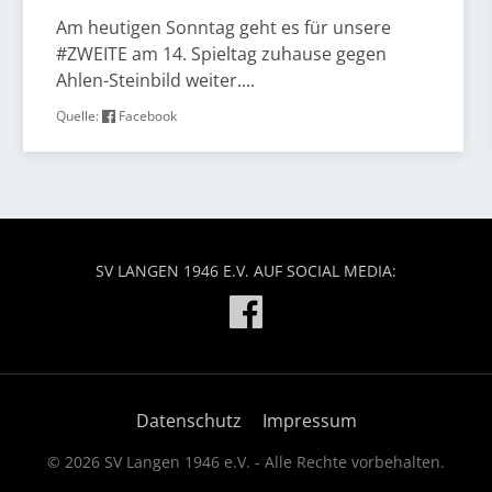
Am heutigen Sonntag geht es für unsere
#ZWEITE am 14. Spieltag zuhause gegen
Ahlen-Steinbild weiter....
Quelle:
Facebook
SV LANGEN 1946 E.V. AUF SOCIAL MEDIA:
Datenschutz
Impressum
© 2026 SV Langen 1946 e.V. - Alle Rechte vorbehalten.