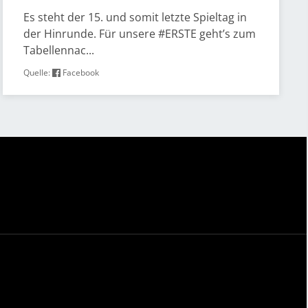
Es steht der 15. und somit letzte Spieltag in
der Hinrunde. Für unsere #ERSTE geht’s zum
Tabellennac...
Quelle:
Facebook