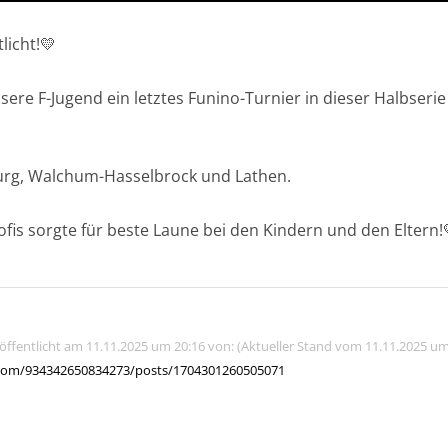
licht!💛
re F-Jugend ein letztes Funino-Turnier in dieser Halbserie 
urg, Walchum-Hasselbrock und Lathen.
ofis sorgte für beste Laune bei den Kindern und den Eltern!
röffentlicht am 11.11.2025 um 20:16 von: (Aktueller Stand vom 11.11.2025 um
com/934342650834273/posts/1704301260505071