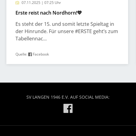
07.11.2025 | 07:25 Uhr
Erste reist nach Nordhorn!💛
Es steht der 15. und somit letzte Spieltag in
der Hinrunde. Für unsere #ERSTE geht’s zum
Tabellennac...
Quelle:
Facebook
SV LANGEN 1946 E.V. AUF SOCIAL MEDIA: