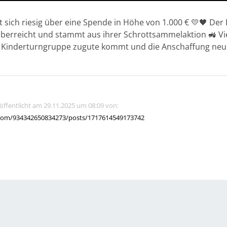
 sich riesig über eine Spende in Höhe von 1.000 € 💛🖤 Der
erreicht und stammt aus ihrer Schrottsammelaktion 🚜 Vie
er Kinderturngruppe zugute kommt und die Anschaffung neu
röffentlicht am 29.11.2025 um 08:09 von:
com/934342650834273/posts/1717614549173742