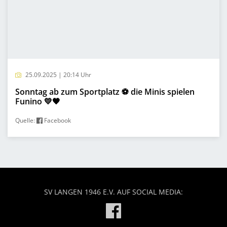
25.09.2025 | 20:14 Uhr
Sonntag ab zum Sportplatz ⚽️ die Minis spielen
Funino 💛🖤
Quelle:
Facebook
SV LANGEN 1946 E.V. AUF SOCIAL MEDIA: