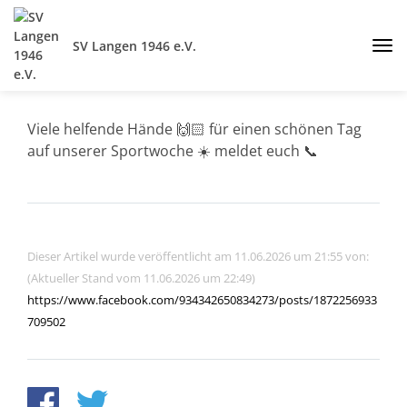
SV Langen 1946 e.V.
Viele helfende Hände 🙌🏻 für einen schönen Tag
auf unserer Sportwoche ☀️ meldet euch 📞
Dieser Artikel wurde veröffentlicht am 11.06.2026 um 21:55 von:
(Aktueller Stand vom 11.06.2026 um 22:49)
https://www.facebook.com/934342650834273/posts/1872256933
709502