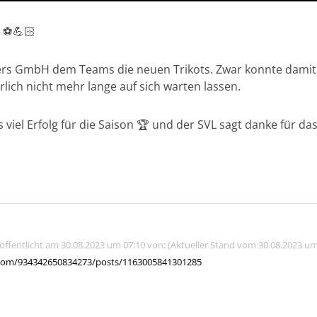
 ⚽️💪🏻
s GmbH dem Teams die neuen Trikots. Zwar konnte damit 
rlich nicht mehr lange auf sich warten lassen.
viel Erfolg für die Saison 🏆 und der SVL sagt danke für da
röffentlicht am 30.08.2023 um 07:10 von: (Aktueller Stand vom 30.08.2023 um
com/934342650834273/posts/1163005841301285