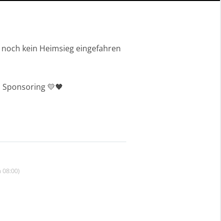
noch kein Heimsieg eingefahren
s Sponsoring 💛🖤
 08:00)