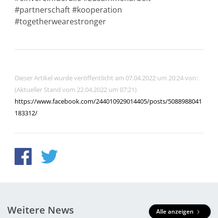
#partnerschaft #kooperation
#togetherwearestronger
Dieser Artikel wurde veröffentlicht am 07.04.2022 um 20:24 von:
(Aktueller Stand vom 22.04.2022 um 07:21)
https://www.facebook.com/244010929014405/posts/5088988041
183312/
Weitere News
Alle anzeigen