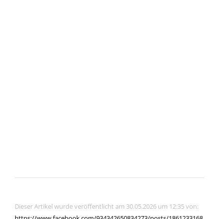
Dieser Artikel wurde veröffentlicht am 30.05.2026 um 12:35 von:
https://www.facebook.com/934342650834273/posts/1861233168