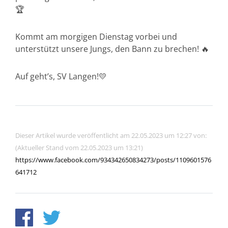
🏆
Kommt am morgigen Dienstag vorbei und
unterstützt unsere Jungs, den Bann zu brechen! 🔥
Auf geht’s, SV Langen!💛
Dieser Artikel wurde veröffentlicht am 22.05.2023 um 12:27 von:
(Aktueller Stand vom 22.05.2023 um 13:21)
https://www.facebook.com/934342650834273/posts/1109601576
641712