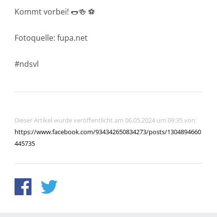
Kommt vorbei! 🌭🍻 ⚽️
Fotoquelle: fupa.net
#ndsvl
Dieser Artikel wurde veröffentlicht am 06.05.2024 um 09:35 von:
https://www.facebook.com/934342650834273/posts/1304894660
445735