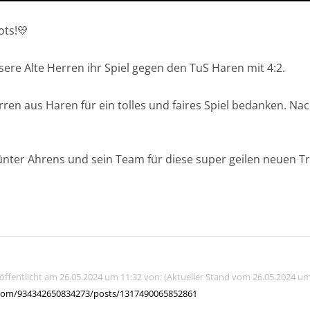
ots!💛
e Alte Herren ihr Spiel gegen den TuS Haren mit 4:2.
ren aus Haren für ein tolles und faires Spiel bedanken. Nach
nter Ahrens und sein Team für diese super geilen neuen Tr
röffentlicht am 26.05.2024 um 11:32 von: (Aktueller Stand vom 26.05.2024 um
com/934342650834273/posts/1317490065852861