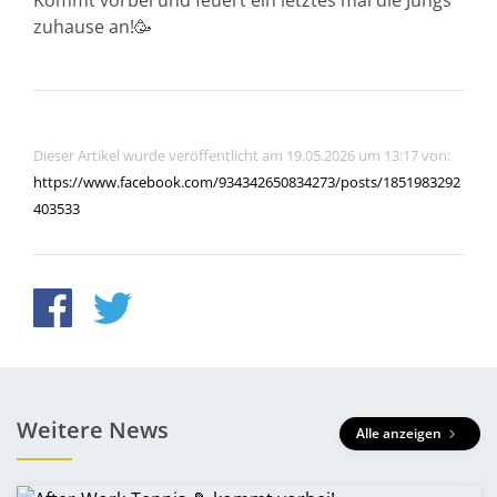
Kommt vorbei und feuert ein letztes mal die Jungs
zuhause an!🥳
Dieser Artikel wurde veröffentlicht am 19.05.2026 um 13:17 von:
https://www.facebook.com/934342650834273/posts/1851983292
403533
Weitere News
Alle anzeigen